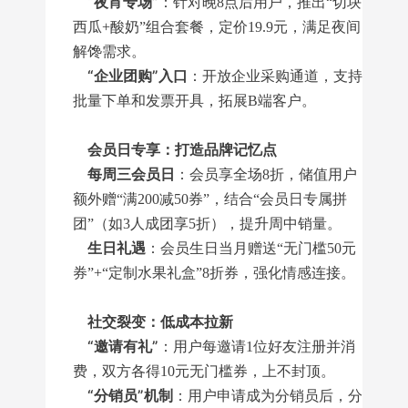
“夜宵专场”
：针对晚8点后用户，推出“切块
西瓜+酸奶”组合套餐，定价19.9元，满足夜间
解馋需求。
“企业团购”入口
：开放企业采购通道，支持
批量下单和发票开具，拓展B端客户。
会员日专享：打造品牌记忆点
每周三会员日
：会员享全场8折，储值用户
额外赠“满200减50券”，结合“会员日专属拼
团”（如3人成团享5折），提升周中销量。
生日礼遇
：会员生日当月赠送“无门槛50元
券”+“定制水果礼盒”8折券，强化情感连接。
社交裂变：低成本拉新
“邀请有礼”
：用户每邀请1位好友注册并消
费，双方各得10元无门槛券，上不封顶。
“分销员”机制
：用户申请成为分销员后，分