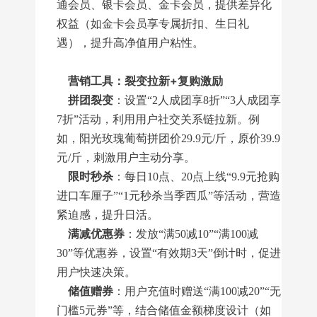
通会员、银卡会员、金卡会员，提供差异化
权益（如金卡会员享专属折扣、生日礼
遇），提升高净值用户粘性。
营销工具：裂变拉新+复购激励
拼团裂变
：设置“2人成团享8折”“3人成团享
7折”活动，利用用户社交关系链拉新。例
如，阳光玫瑰葡萄拼团价29.9元/斤，原价39.9
元/斤，刺激用户主动分享。
限时秒杀
：每日10点、20点上线“9.9元抢购
进口车厘子”“1元秒杀当季西瓜”等活动，营造
紧迫感，提升日活。
满减优惠券
：发放“满50减10”“满100减
30”等优惠券，设置“有效期3天”倒计时，促进
用户快速决策。
储值赠券
：用户充值时赠送“满100减20”“无
门槛5元券”等，结合储值金额梯度设计（如