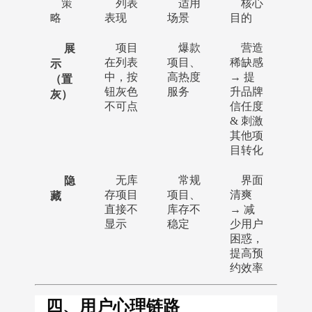
策
列表
适用
核心
略
表现
场景
目的
展
项目
爆款
营造
示
在列表
项目、
稀缺感
中，按
高热度
→ 提
（置
钮灰色
服务
升品牌
灰）
不可点
信任度
& 刺激
其他项
目转化
隐
无库
常规
界面
藏
存项目
项目、
清爽
直接不
库存不
→ 减
显示
稳定
少用户
困惑，
提高预
约效率
四、用户心理链路