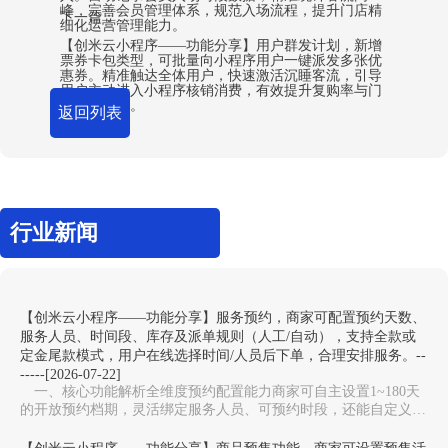
峰，完善会员管理体系，规范入场流程，提升门店精
下一篇：
细化运营管理能力。
【创米云小程序——功能分享】用户群发计划，新增
票券卡包类型，可批量向小程序用户一键派发多张优
惠券。精准触达全体用户，快速激活沉睡客流，引导
用户主动进入小程序核销消费，有效提升复购率与门
店营收转化。
返回列表
行业新闻
【创米云小程序——功能分享】服务预约，商家可配置预约天数、
服务人员、时间段、库存及派单规则（人工/自动），支持全款或
定金尾款模式，用户在线选择时间/人员后下单，合理安排服务。--
-----[2026-07-22]
一、核心功能解析全维度预约配置能力‌商家可自主设置1~180天
的开放预约档期，灵活绑定服务人员、可预约时段，还能自定义服
务库存上限，避免同一时段预约过载，适配美…