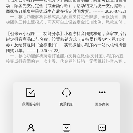
【创米云小程序——功能分享】商品预售功能，商家可设置预售活
动，顾客先支付定金（或全额付款），活动结束后统一支付尾款，
商家按订单集中采购或生产后在指定时间发货。-------[2026-07-22]
一、核心功能解析多模式灵活配置‌支持定金膨胀、全款预售、阶
梯团购三种主流模式，商家可自主设置定金抵扣比例、尾款支付周
期，适配新品测款、限量周边、生鲜预售等不同场…
【创米云小程序——功能分享】小程序抖音团购核销，商家在后台
绑定抖音商品ID与名称，设置核销方式（支持团购券/次卡券/代金
券）及结算规则（全额抵扣），实现微信小程序内一站式核销抖音
团购订单。-------[2026-07-22]
一、核心功能解析跨端打通能力‌支持在微信/支付宝小程序内直
接完成抖音团购券、次卡券、代金券的核销，无需跳转抖音来客
APP，避免多系统切换，大幅提升门店收银效率。…
我需要定制
联系我们
更多案例