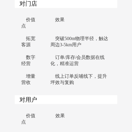
对门店
价值
效果
点
拓宽
突破500m物理半径，触达
客源
周边3-5km用户
数字
订单/库存/会员数据在线
经营
化，精准运营
增量
线上订单反哺线下，提升
营收
坪效与复购
对用户
价值
效果
点