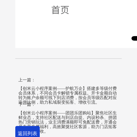
上一篇：
【创米云小程序案例——护航万企】搭建多等级付费
会员体系，不同会员卡解锁专属权益。开卡金额自动
转为账户余额可线下到店消费，按会员等级匹配对应
返佣比例，助力私域裂变拓客、增收引流。
下一篇：
【创米云小程序案例——团团乐团购站】聚焦社区生
鲜业态，支持社区配送与到店自提。内设秒杀、拼团
热门营销玩法，业主消费满额即可免配送费，开通会
员专享专属福利，高效聚拢社区客源，助力门店拓客
锁客提升营收。
返回列表