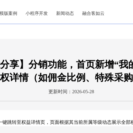
模版案例
小程序开发
新闻动态
融合客如云
分享】分销功能，首页新增“我
权详情（如佣金比例、特殊采购
更新时间：2026-05-28
一键跳转至权益详情页，页面根据其当前所属等级动态展示全部