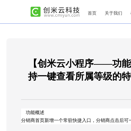
首页
关于我们
【创米云小程序——功能
持一键查看所属等级的特
功能概述
分销商首页新增一个常驻快捷入口，分销商点击后可