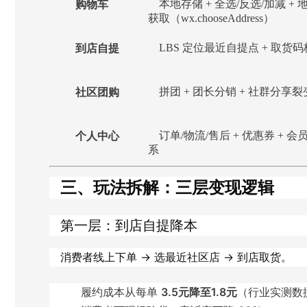
购物车
本地存储 + 全选/反选/加减 + 
获取（wx.chooseAddress）
到店自提
LBS 定位最近自提点 + 取货
社区团购
拼团 + 团长分销 + 社群分享裂
个人中心
订单/物流/售后 + 优惠券 + 会
系
三、玩法拆解：三层变现逻辑
第一层：到店自提降本
消费者线上下单 → 选最近社区店 → 到店取货。
履约成本从每单
3.5元降至1.8元
（行业实测数