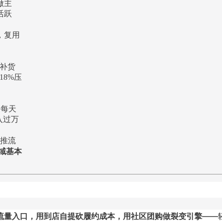
做主
活跃
，复用
→补货
18%压
：每天
月入过万
域推流
域基本
流量入口，用到店自提砍履约成本，用社区团购做裂变引擎
——