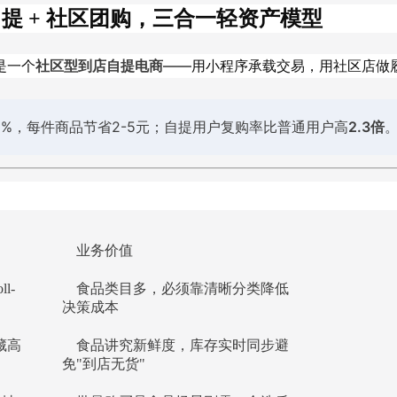
自提 + 社区团购，三合一轻资产模型
是一个
社区型到店自提电商
——用小程序承载交易，用社区店做
%，每件商品节省2-5元；自提用户复购率比普通用户高
2.3倍
业务价值
l-
食品类目多，必须靠清晰分类降低
决策成本
藏高
食品讲究新鲜度，库存实时同步避
免"到店无货"