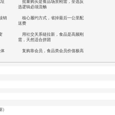
地址
批量购买是食品场景刚需，全选反
选逻辑必须流畅
码核销
核心履约方式，省掉最后一公里配
送费
变
用社交关系链拉新，食品是高频刚
需，天然适合拼团
员体
复购靠会员，食品类会员价值极高
据）