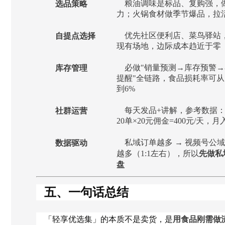
选品策略
粮油调味是标品、复购强，
力；火锅食材做季节爆品，拉
自提点选择
优先社区便利店、菜鸟驿站
现有场地，边际成本趋近于零
库存管理
必做"销量预测→库存预警
提醒"全链路，食品损耗率可从
到6%
社群运营
每天发品+讲解，参考数据
20单×20元佣金=400元/天，
数据驱动
私域订单越多 → 视频号公
先做私
越多（1:1左右），所以
盘
五、一句话总结
「轻享优选集」的本质不是卖货，是
用食品刚需做