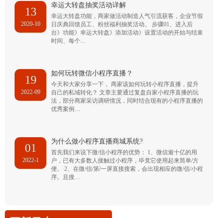
幸运大转盘抽奖活动详解
13
幸运大转盘功能，商家做活动制造人气引流获客，企业节假
2020-10
日庆典回馈员工、粉丝福利抽奖活动。 步骤01、进入后
台》功能》幸运大转盘》添加活动》设置活动的开始与结束
时间、每个…
如何玩转微信小程序直播？
19
今天和大家分享一下， 商家该如何玩转小程序直播，提升
2022-09
自己的私域转化？ 文章主要通过复盘自家小程序直播的玩
法，部分商家采访调研情况，同时结合现有的小程序直播的
优秀案例…
为什么做小程序直播商城系统?
01
首先我们来说下微/信小程序的优势： 1、微信逾十亿的用
2022-1
户，已有大多数人接触过小程序，毕竟它使用起来简单/方
便。 2、在微/信/第/一屏直接搜索，会出现相应的微/信/小程
序。且搜…