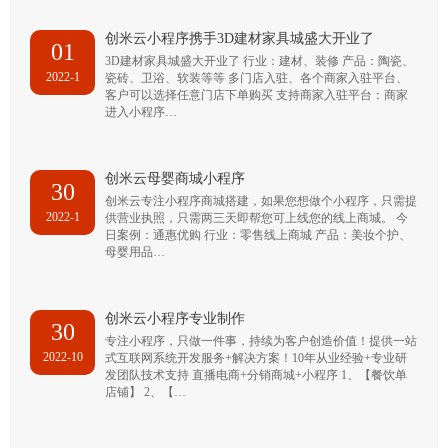
创米云小程序携手3D建材家具城盛大开业了
01
3D建材家具城盛大开业了 行业：建材、装修 产品：陶瓷、
2022-1
瓷砖、卫浴、软装等等 多门店入驻、各个商家入驻平台、
客户可以选择任意门店下单购买 支持商家入驻平台：商家
进入小程序…
创米云母婴商城小程序
30
创米云专注小程序商城搭建，如果您想做个小程序，只需提
2022-1
供营业执照，只需两三天即帮您可上线您的线上商城。 今
日案例：通惠优购 行业：零售线上商城 产品：美妆个护、
母婴用品…
创米云小程序专业制作
30
专注小程序，只做一件事，持续为客户创造价值！提供一站
2022-10
式互联网系统开发服务+解决方案！10年从业经验+专业研
发团队技术支持 直播电商+分销商城+小程序 1、【餐饮单
店铺】 2、【…