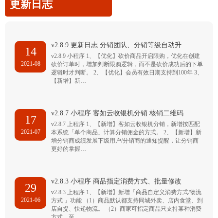
更新日志
v2.8.9 更新日志 分销团队、分销等级自动升
14
v2.8.9 小程序 1、【优化】砍价商品开启限购，优化在创建
2021-08
砍价订单时，增加判断限购逻辑，而不是砍价成功后的下单
逻辑时才判断。 2、【优化】会员有效日期支持到100年 3、
【新增】新…
v2.8.7 小程序 客如云收银机分销 核销二维码
17
v2.8.7 上程序 1、【新增】客如云收银机分销，新增按匹配
2021-07
本系统「单个商品」计算分销佣金的方式。 2、【新增】新
增分销商成绩发展下级用户/分销商的通知提醒，让分销商
更好的掌握…
v2.8.3 小程序 商品指定消费方式、批量修改
29
v2.8.3 上程序 1、【新增】新增「商品自定义消费方式/物流
2021-06
方式 」功能 （1）商品默认都支持同城外卖、店内食堂、到
店自提、快递物流。 （2）商家可指定商品只支持某种消费
方式，至…