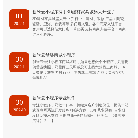
创米云小程序携手3D建材家具城盛大开业了
01
3D建材家具城盛大开业了 行业：建材、装修 产品：陶瓷、
2022-1
瓷砖、卫浴、软装等等 多门店入驻、各个商家入驻平台、
客户可以选择任意门店下单购买 支持商家入驻平台：商家
进入小程序…
创米云母婴商城小程序
30
创米云专注小程序商城搭建，如果您想做个小程序，只需提
2022-1
供营业执照，只需两三天即帮您可上线您的线上商城。 今
日案例：通惠优购 行业：零售线上商城 产品：美妆个护、
母婴用品…
创米云小程序专业制作
30
专注小程序，只做一件事，持续为客户创造价值！提供一站
2022-10
式互联网系统开发服务+解决方案！10年从业经验+专业研
发团队技术支持 直播电商+分销商城+小程序 1、【餐饮单
店铺】 2、【…