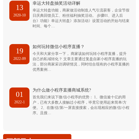
幸运大转盘抽奖活动详解
13
幸运大转盘功能，商家做活动制造人气引流获客，企业节假
2020-10
日庆典回馈员工、粉丝福利抽奖活动。 步骤01、进入后
台》功能》幸运大转盘》添加活动》设置活动的开始与结束
时间、每个…
如何玩转微信小程序直播？
19
今天和大家分享一下， 商家该如何玩转小程序直播，提升
2022-09
自己的私域转化？ 文章主要通过复盘自家小程序直播的玩
法，部分商家采访调研情况，同时结合现有的小程序直播的
优秀案例…
为什么做小程序直播商城系统?
01
首先我们来说下微/信小程序的优势： 1、微信逾十亿的用
2022-1
户，已有大多数人接触过小程序，毕竟它使用起来简单/方
便。 2、在微/信/第/一屏直接搜索，会出现相应的微/信/小程
序。且搜…