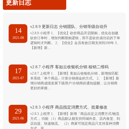
更新日志
v2.8.9 更新日志 分销团队、分销等级自动升
14
v2.8.9 小程序 1、【优化】砍价商品开启限购，优化在创建
2021-08
砍价订单时，增加判断限购逻辑，而不是砍价成功后的下单
逻辑时才判断。 2、【优化】会员有效日期支持到100年 3、
【新增】新…
v2.8.7 小程序 客如云收银机分销 核销二维码
17
v2.8.7 上程序 1、【新增】客如云收银机分销，新增按匹配
2021-07
本系统「单个商品」计算分销佣金的方式。 2、【新增】新
增分销商成绩发展下级用户/分销商的通知提醒，让分销商
更好的掌握…
v2.8.3 小程序 商品指定消费方式、批量修改
29
v2.8.3 上程序 1、【新增】新增「商品自定义消费方式/物流
2021-06
方式 」功能 （1）商品默认都支持同城外卖、店内食堂、到
店自提、快递物流。 （2）商家可指定商品只支持某种消费
方式，至…