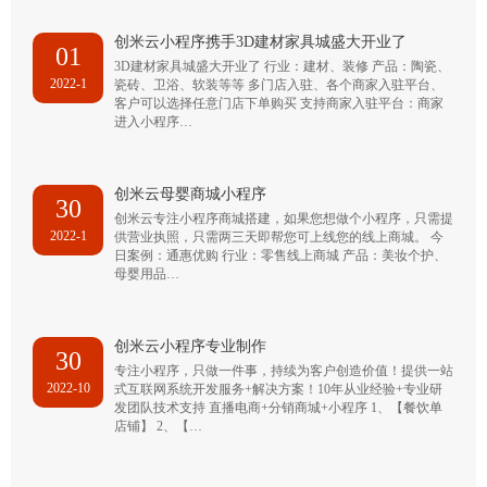
创米云小程序携手3D建材家具城盛大开业了
01
3D建材家具城盛大开业了 行业：建材、装修 产品：陶瓷、
2022-1
瓷砖、卫浴、软装等等 多门店入驻、各个商家入驻平台、
客户可以选择任意门店下单购买 支持商家入驻平台：商家
进入小程序…
创米云母婴商城小程序
30
创米云专注小程序商城搭建，如果您想做个小程序，只需提
2022-1
供营业执照，只需两三天即帮您可上线您的线上商城。 今
日案例：通惠优购 行业：零售线上商城 产品：美妆个护、
母婴用品…
创米云小程序专业制作
30
专注小程序，只做一件事，持续为客户创造价值！提供一站
2022-10
式互联网系统开发服务+解决方案！10年从业经验+专业研
发团队技术支持 直播电商+分销商城+小程序 1、【餐饮单
店铺】 2、【…