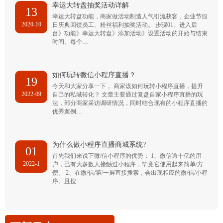
幸运大转盘抽奖活动详解
13
幸运大转盘功能，商家做活动制造人气引流获客，企业节假
2020-10
日庆典回馈员工、粉丝福利抽奖活动。 步骤01、进入后
台》功能》幸运大转盘》添加活动》设置活动的开始与结束
时间、每个…
如何玩转微信小程序直播？
19
今天和大家分享一下， 商家该如何玩转小程序直播，提升
2022-09
自己的私域转化？ 文章主要通过复盘自家小程序直播的玩
法，部分商家采访调研情况，同时结合现有的小程序直播的
优秀案例…
为什么做小程序直播商城系统?
01
首先我们来说下微/信小程序的优势： 1、微信逾十亿的用
2022-1
户，已有大多数人接触过小程序，毕竟它使用起来简单/方
便。 2、在微/信/第/一屏直接搜索，会出现相应的微/信/小程
序。且搜…