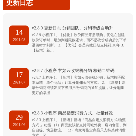
更新日志
v2.8.9 更新日志 分销团队、分销等级自动升
14
v2.8.9 小程序 1、【优化】砍价商品开启限购，优化在创建
2021-08
砍价订单时，增加判断限购逻辑，而不是砍价成功后的下单
逻辑时才判断。 2、【优化】会员有效日期支持到100年 3、
【新增】新…
v2.8.7 小程序 客如云收银机分销 核销二维码
17
v2.8.7 上程序 1、【新增】客如云收银机分销，新增按匹配
2021-07
本系统「单个商品」计算分销佣金的方式。 2、【新增】新
增分销商成绩发展下级用户/分销商的通知提醒，让分销商
更好的掌握…
v2.8.3 小程序 商品指定消费方式、批量修改
29
v2.8.3 上程序 1、【新增】新增「商品自定义消费方式/物流
2021-06
方式 」功能 （1）商品默认都支持同城外卖、店内食堂、到
店自提、快递物流。 （2）商家可指定商品只支持某种消费
方式，至…