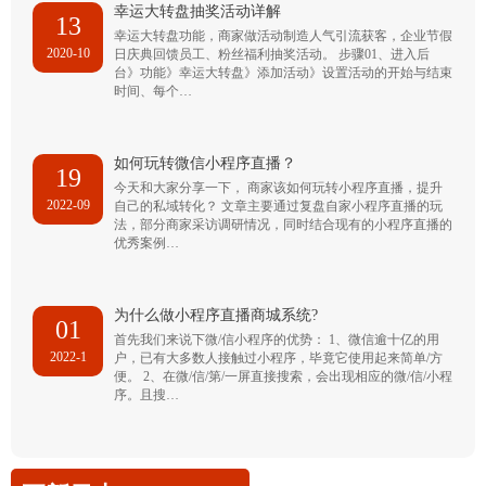
幸运大转盘抽奖活动详解
13
幸运大转盘功能，商家做活动制造人气引流获客，企业节假
2020-10
日庆典回馈员工、粉丝福利抽奖活动。 步骤01、进入后
台》功能》幸运大转盘》添加活动》设置活动的开始与结束
时间、每个…
如何玩转微信小程序直播？
19
今天和大家分享一下， 商家该如何玩转小程序直播，提升
2022-09
自己的私域转化？ 文章主要通过复盘自家小程序直播的玩
法，部分商家采访调研情况，同时结合现有的小程序直播的
优秀案例…
为什么做小程序直播商城系统?
01
首先我们来说下微/信小程序的优势： 1、微信逾十亿的用
2022-1
户，已有大多数人接触过小程序，毕竟它使用起来简单/方
便。 2、在微/信/第/一屏直接搜索，会出现相应的微/信/小程
序。且搜…