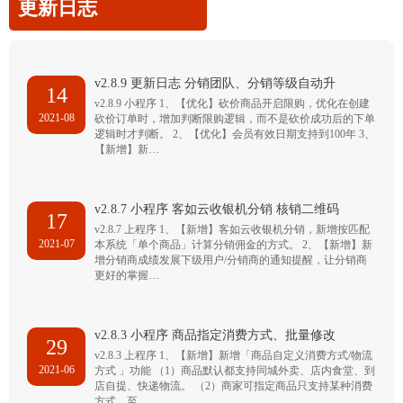
更新日志
v2.8.9 更新日志 分销团队、分销等级自动升
14
v2.8.9 小程序 1、【优化】砍价商品开启限购，优化在创建
2021-08
砍价订单时，增加判断限购逻辑，而不是砍价成功后的下单
逻辑时才判断。 2、【优化】会员有效日期支持到100年 3、
【新增】新…
v2.8.7 小程序 客如云收银机分销 核销二维码
17
v2.8.7 上程序 1、【新增】客如云收银机分销，新增按匹配
2021-07
本系统「单个商品」计算分销佣金的方式。 2、【新增】新
增分销商成绩发展下级用户/分销商的通知提醒，让分销商
更好的掌握…
v2.8.3 小程序 商品指定消费方式、批量修改
29
v2.8.3 上程序 1、【新增】新增「商品自定义消费方式/物流
2021-06
方式 」功能 （1）商品默认都支持同城外卖、店内食堂、到
店自提、快递物流。 （2）商家可指定商品只支持某种消费
方式，至…