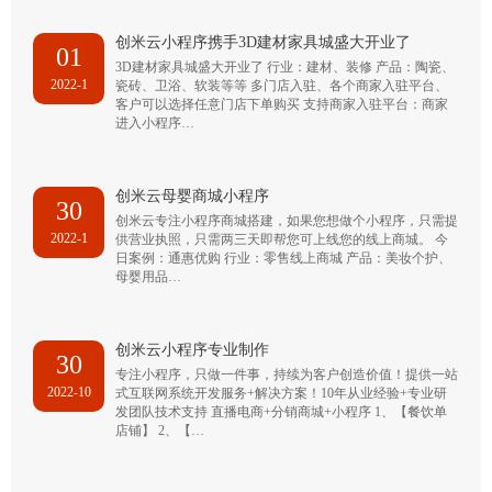
创米云小程序携手3D建材家具城盛大开业了
01
3D建材家具城盛大开业了 行业：建材、装修 产品：陶瓷、
2022-1
瓷砖、卫浴、软装等等 多门店入驻、各个商家入驻平台、
客户可以选择任意门店下单购买 支持商家入驻平台：商家
进入小程序…
创米云母婴商城小程序
30
创米云专注小程序商城搭建，如果您想做个小程序，只需提
2022-1
供营业执照，只需两三天即帮您可上线您的线上商城。 今
日案例：通惠优购 行业：零售线上商城 产品：美妆个护、
母婴用品…
创米云小程序专业制作
30
专注小程序，只做一件事，持续为客户创造价值！提供一站
2022-10
式互联网系统开发服务+解决方案！10年从业经验+专业研
发团队技术支持 直播电商+分销商城+小程序 1、【餐饮单
店铺】 2、【…