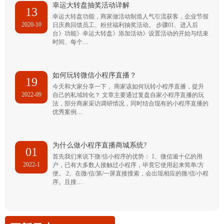
幸运大转盘抽奖活动详解
13
幸运大转盘功能，商家做活动制造人气引流获客，企业节假
2020-10
日庆典回馈员工、粉丝福利抽奖活动。 步骤01、进入后
台》功能》幸运大转盘》添加活动》设置活动的开始与结束
时间、每个…
如何玩转微信小程序直播？
19
今天和大家分享一下， 商家该如何玩转小程序直播，提升
2022-09
自己的私域转化？ 文章主要通过复盘自家小程序直播的玩
法，部分商家采访调研情况，同时结合现有的小程序直播的
优秀案例…
为什么做小程序直播商城系统?
01
首先我们来说下微/信小程序的优势： 1、微信逾十亿的用
2022-1
户，已有大多数人接触过小程序，毕竟它使用起来简单/方
便。 2、在微/信/第/一屏直接搜索，会出现相应的微/信/小程
序。且搜…