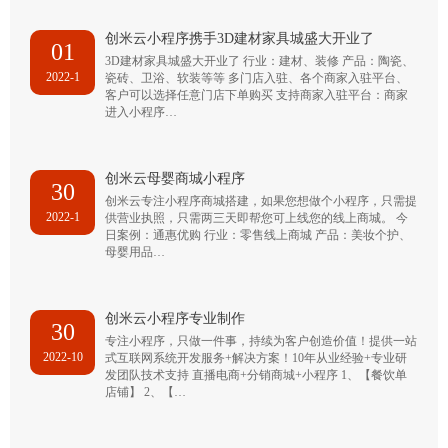
创米云小程序携手3D建材家具城盛大开业了
01
3D建材家具城盛大开业了 行业：建材、装修 产品：陶瓷、
2022-1
瓷砖、卫浴、软装等等 多门店入驻、各个商家入驻平台、
客户可以选择任意门店下单购买 支持商家入驻平台：商家
进入小程序…
创米云母婴商城小程序
30
创米云专注小程序商城搭建，如果您想做个小程序，只需提
2022-1
供营业执照，只需两三天即帮您可上线您的线上商城。 今
日案例：通惠优购 行业：零售线上商城 产品：美妆个护、
母婴用品…
创米云小程序专业制作
30
专注小程序，只做一件事，持续为客户创造价值！提供一站
2022-10
式互联网系统开发服务+解决方案！10年从业经验+专业研
发团队技术支持 直播电商+分销商城+小程序 1、【餐饮单
店铺】 2、【…