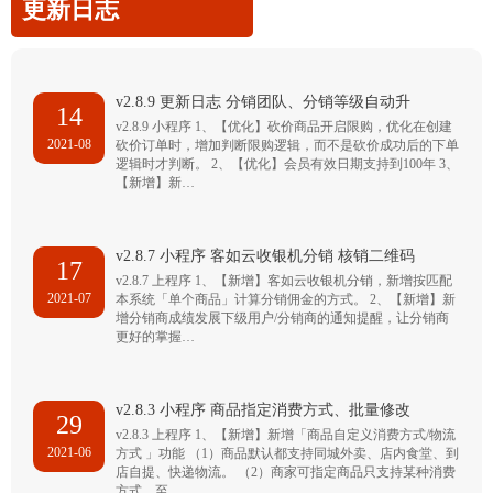
更新日志
v2.8.9 更新日志 分销团队、分销等级自动升
14
v2.8.9 小程序 1、【优化】砍价商品开启限购，优化在创建
2021-08
砍价订单时，增加判断限购逻辑，而不是砍价成功后的下单
逻辑时才判断。 2、【优化】会员有效日期支持到100年 3、
【新增】新…
v2.8.7 小程序 客如云收银机分销 核销二维码
17
v2.8.7 上程序 1、【新增】客如云收银机分销，新增按匹配
2021-07
本系统「单个商品」计算分销佣金的方式。 2、【新增】新
增分销商成绩发展下级用户/分销商的通知提醒，让分销商
更好的掌握…
v2.8.3 小程序 商品指定消费方式、批量修改
29
v2.8.3 上程序 1、【新增】新增「商品自定义消费方式/物流
2021-06
方式 」功能 （1）商品默认都支持同城外卖、店内食堂、到
店自提、快递物流。 （2）商家可指定商品只支持某种消费
方式，至…