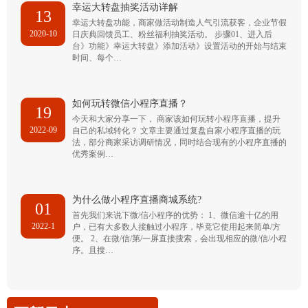
幸运大转盘抽奖活动详解
13
幸运大转盘功能，商家做活动制造人气引流获客，企业节假
2020-10
日庆典回馈员工、粉丝福利抽奖活动。 步骤01、进入后
台》功能》幸运大转盘》添加活动》设置活动的开始与结束
时间、每个…
如何玩转微信小程序直播？
19
今天和大家分享一下， 商家该如何玩转小程序直播，提升
2022-09
自己的私域转化？ 文章主要通过复盘自家小程序直播的玩
法，部分商家采访调研情况，同时结合现有的小程序直播的
优秀案例…
为什么做小程序直播商城系统?
01
首先我们来说下微/信小程序的优势： 1、微信逾十亿的用
2022-1
户，已有大多数人接触过小程序，毕竟它使用起来简单/方
便。 2、在微/信/第/一屏直接搜索，会出现相应的微/信/小程
序。且搜…