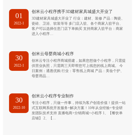
创米云小程序携手3D建材家具城盛大开业了
01
3D建材家具城盛大开业了 行业：建材、装修 产品：陶瓷、
2022-1
瓷砖、卫浴、软装等等 多门店入驻、各个商家入驻平台、
客户可以选择任意门店下单购买 支持商家入驻平台：商家
进入小程序…
创米云母婴商城小程序
30
创米云专注小程序商城搭建，如果您想做个小程序，只需提
2022-1
供营业执照，只需两三天即帮您可上线您的线上商城。 今
日案例：通惠优购 行业：零售线上商城 产品：美妆个护、
母婴用品…
创米云小程序专业制作
30
专注小程序，只做一件事，持续为客户创造价值！提供一站
2022-10
式互联网系统开发服务+解决方案！10年从业经验+专业研
发团队技术支持 直播电商+分销商城+小程序 1、【餐饮单
店铺】 2、【…