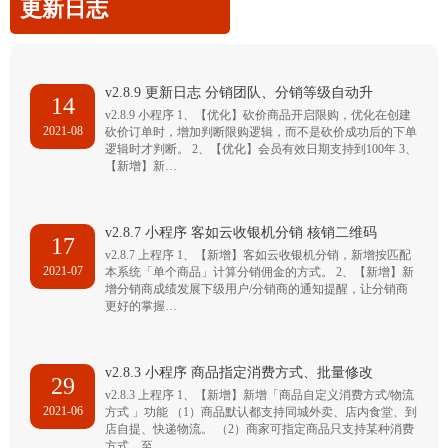
更新日志
v2.8.9 更新日志 分销团队、分销等级自动升
14
v2.8.9 小程序 1、【优化】砍价商品开启限购，优化在创建
2021-08
砍价订单时，增加判断限购逻辑，而不是砍价成功后的下单
逻辑时才判断。 2、【优化】会员有效日期支持到100年 3、
【新增】新…
v2.8.7 小程序 客如云收银机分销 核销二维码
17
v2.8.7 上程序 1、【新增】客如云收银机分销，新增按匹配
2021-07
本系统「单个商品」计算分销佣金的方式。 2、【新增】新
增分销商成绩发展下级用户/分销商的通知提醒，让分销商
更好的掌握…
v2.8.3 小程序 商品指定消费方式、批量修改
29
v2.8.3 上程序 1、【新增】新增「商品自定义消费方式/物流
2021-06
方式 」功能 （1）商品默认都支持同城外卖、店内食堂、到
店自提、快递物流。 （2）商家可指定商品只支持某种消费
方式，至…