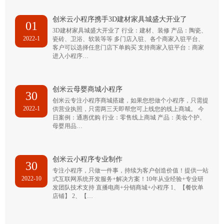
创米云小程序携手3D建材家具城盛大开业了
01
3D建材家具城盛大开业了 行业：建材、装修 产品：陶瓷、
2022-1
瓷砖、卫浴、软装等等 多门店入驻、各个商家入驻平台、
客户可以选择任意门店下单购买 支持商家入驻平台：商家
进入小程序…
创米云母婴商城小程序
30
创米云专注小程序商城搭建，如果您想做个小程序，只需提
2022-1
供营业执照，只需两三天即帮您可上线您的线上商城。 今
日案例：通惠优购 行业：零售线上商城 产品：美妆个护、
母婴用品…
创米云小程序专业制作
30
专注小程序，只做一件事，持续为客户创造价值！提供一站
2022-10
式互联网系统开发服务+解决方案！10年从业经验+专业研
发团队技术支持 直播电商+分销商城+小程序 1、【餐饮单
店铺】 2、【…