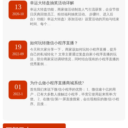
幸运大转盘抽奖活动详解
13
幸运大转盘功能，商家做活动制造人气引流获客，企业节假
2020-10
日庆典回馈员工、粉丝福利抽奖活动。 步骤01、进入后
台》功能》幸运大转盘》添加活动》设置活动的开始与结束
时间、每个…
如何玩转微信小程序直播？
19
今天和大家分享一下， 商家该如何玩转小程序直播，提升
2022-09
自己的私域转化？ 文章主要通过复盘自家小程序直播的玩
法，部分商家采访调研情况，同时结合现有的小程序直播的
优秀案例…
为什么做小程序直播商城系统?
01
首先我们来说下微/信小程序的优势： 1、微信逾十亿的用
2022-1
户，已有大多数人接触过小程序，毕竟它使用起来简单/方
便。 2、在微/信/第/一屏直接搜索，会出现相应的微/信/小程
序。且搜…