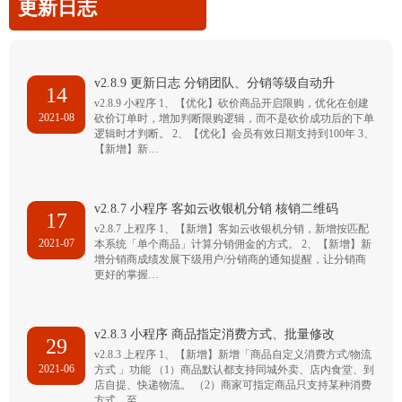
更新日志
v2.8.9 更新日志 分销团队、分销等级自动升
14
v2.8.9 小程序 1、【优化】砍价商品开启限购，优化在创建
2021-08
砍价订单时，增加判断限购逻辑，而不是砍价成功后的下单
逻辑时才判断。 2、【优化】会员有效日期支持到100年 3、
【新增】新…
v2.8.7 小程序 客如云收银机分销 核销二维码
17
v2.8.7 上程序 1、【新增】客如云收银机分销，新增按匹配
2021-07
本系统「单个商品」计算分销佣金的方式。 2、【新增】新
增分销商成绩发展下级用户/分销商的通知提醒，让分销商
更好的掌握…
v2.8.3 小程序 商品指定消费方式、批量修改
29
v2.8.3 上程序 1、【新增】新增「商品自定义消费方式/物流
2021-06
方式 」功能 （1）商品默认都支持同城外卖、店内食堂、到
店自提、快递物流。 （2）商家可指定商品只支持某种消费
方式，至…