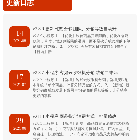
更新日志
v2.8.9 更新日志 分销团队、分销等级自动升
14
v2.8.9 小程序 1、【优化】砍价商品开启限购，优化在创建
2021-08
砍价订单时，增加判断限购逻辑，而不是砍价成功后的下单
逻辑时才判断。 2、【优化】会员有效日期支持到100年 3、
【新增】新…
v2.8.7 小程序 客如云收银机分销 核销二维码
17
v2.8.7 上程序 1、【新增】客如云收银机分销，新增按匹配
2021-07
本系统「单个商品」计算分销佣金的方式。 2、【新增】新
增分销商成绩发展下级用户/分销商的通知提醒，让分销商
更好的掌握…
v2.8.3 小程序 商品指定消费方式、批量修改
29
v2.8.3 上程序 1、【新增】新增「商品自定义消费方式/物流
2021-06
方式 」功能 （1）商品默认都支持同城外卖、店内食堂、到
店自提、快递物流。 （2）商家可指定商品只支持某种消费
方式，至…