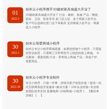
创米云小程序携手3D建材家具城盛大开业了
01
3D建材家具城盛大开业了 行业：建材、装修 产品：陶瓷、
2022-1
瓷砖、卫浴、软装等等 多门店入驻、各个商家入驻平台、
客户可以选择任意门店下单购买 支持商家入驻平台：商家
进入小程序…
创米云母婴商城小程序
30
创米云专注小程序商城搭建，如果您想做个小程序，只需提
2022-1
供营业执照，只需两三天即帮您可上线您的线上商城。 今
日案例：通惠优购 行业：零售线上商城 产品：美妆个护、
母婴用品…
创米云小程序专业制作
30
专注小程序，只做一件事，持续为客户创造价值！提供一站
2022-10
式互联网系统开发服务+解决方案！10年从业经验+专业研
发团队技术支持 直播电商+分销商城+小程序 1、【餐饮单
店铺】 2、【…