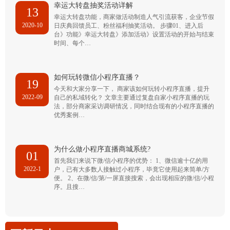
幸运大转盘抽奖活动详解
13
幸运大转盘功能，商家做活动制造人气引流获客，企业节假
2020-10
日庆典回馈员工、粉丝福利抽奖活动。 步骤01、进入后
台》功能》幸运大转盘》添加活动》设置活动的开始与结束
时间、每个…
如何玩转微信小程序直播？
19
今天和大家分享一下， 商家该如何玩转小程序直播，提升
2022-09
自己的私域转化？ 文章主要通过复盘自家小程序直播的玩
法，部分商家采访调研情况，同时结合现有的小程序直播的
优秀案例…
为什么做小程序直播商城系统?
01
首先我们来说下微/信小程序的优势： 1、微信逾十亿的用
2022-1
户，已有大多数人接触过小程序，毕竟它使用起来简单/方
便。 2、在微/信/第/一屏直接搜索，会出现相应的微/信/小程
序。且搜…