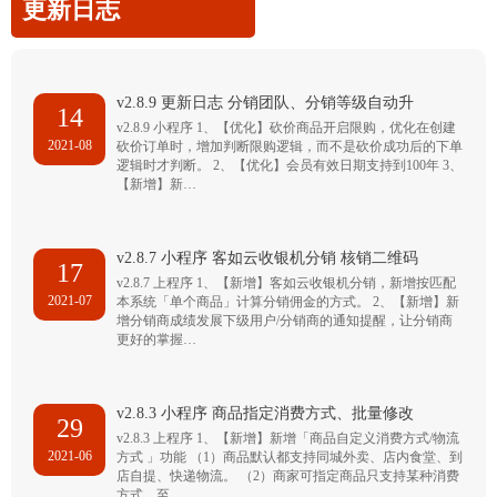
更新日志
v2.8.9 更新日志 分销团队、分销等级自动升
14
v2.8.9 小程序 1、【优化】砍价商品开启限购，优化在创建
2021-08
砍价订单时，增加判断限购逻辑，而不是砍价成功后的下单
逻辑时才判断。 2、【优化】会员有效日期支持到100年 3、
【新增】新…
v2.8.7 小程序 客如云收银机分销 核销二维码
17
v2.8.7 上程序 1、【新增】客如云收银机分销，新增按匹配
2021-07
本系统「单个商品」计算分销佣金的方式。 2、【新增】新
增分销商成绩发展下级用户/分销商的通知提醒，让分销商
更好的掌握…
v2.8.3 小程序 商品指定消费方式、批量修改
29
v2.8.3 上程序 1、【新增】新增「商品自定义消费方式/物流
2021-06
方式 」功能 （1）商品默认都支持同城外卖、店内食堂、到
店自提、快递物流。 （2）商家可指定商品只支持某种消费
方式，至…