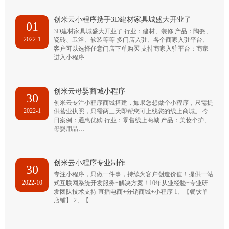
创米云小程序携手3D建材家具城盛大开业了
01
3D建材家具城盛大开业了 行业：建材、装修 产品：陶瓷、
2022-1
瓷砖、卫浴、软装等等 多门店入驻、各个商家入驻平台、
客户可以选择任意门店下单购买 支持商家入驻平台：商家
进入小程序…
创米云母婴商城小程序
30
创米云专注小程序商城搭建，如果您想做个小程序，只需提
2022-1
供营业执照，只需两三天即帮您可上线您的线上商城。 今
日案例：通惠优购 行业：零售线上商城 产品：美妆个护、
母婴用品…
创米云小程序专业制作
30
专注小程序，只做一件事，持续为客户创造价值！提供一站
2022-10
式互联网系统开发服务+解决方案！10年从业经验+专业研
发团队技术支持 直播电商+分销商城+小程序 1、【餐饮单
店铺】 2、【…