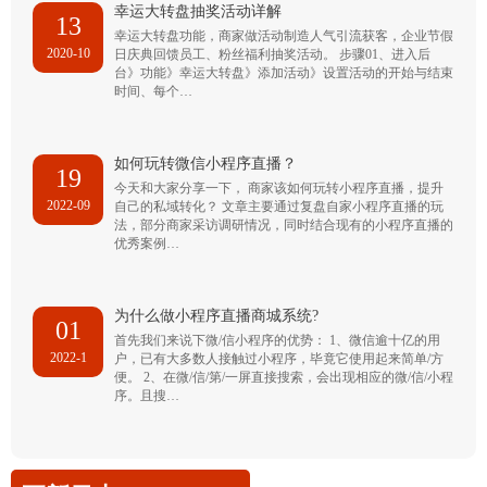
幸运大转盘抽奖活动详解
13
幸运大转盘功能，商家做活动制造人气引流获客，企业节假
2020-10
日庆典回馈员工、粉丝福利抽奖活动。 步骤01、进入后
台》功能》幸运大转盘》添加活动》设置活动的开始与结束
时间、每个…
如何玩转微信小程序直播？
19
今天和大家分享一下， 商家该如何玩转小程序直播，提升
2022-09
自己的私域转化？ 文章主要通过复盘自家小程序直播的玩
法，部分商家采访调研情况，同时结合现有的小程序直播的
优秀案例…
为什么做小程序直播商城系统?
01
首先我们来说下微/信小程序的优势： 1、微信逾十亿的用
2022-1
户，已有大多数人接触过小程序，毕竟它使用起来简单/方
便。 2、在微/信/第/一屏直接搜索，会出现相应的微/信/小程
序。且搜…