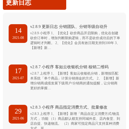
更新日志
v2.8.9 更新日志 分销团队、分销等级自动升
14
v2.8.9 小程序 1、【优化】砍价商品开启限购，优化在创建
2021-08
砍价订单时，增加判断限购逻辑，而不是砍价成功后的下单
逻辑时才判断。 2、【优化】会员有效日期支持到100年 3、
【新增】新…
v2.8.7 小程序 客如云收银机分销 核销二维码
17
v2.8.7 上程序 1、【新增】客如云收银机分销，新增按匹配
2021-07
本系统「单个商品」计算分销佣金的方式。 2、【新增】新
增分销商成绩发展下级用户/分销商的通知提醒，让分销商
更好的掌握…
v2.8.3 小程序 商品指定消费方式、批量修改
29
v2.8.3 上程序 1、【新增】新增「商品自定义消费方式/物流
2021-06
方式 」功能 （1）商品默认都支持同城外卖、店内食堂、到
店自提、快递物流。 （2）商家可指定商品只支持某种消费
方式，至…