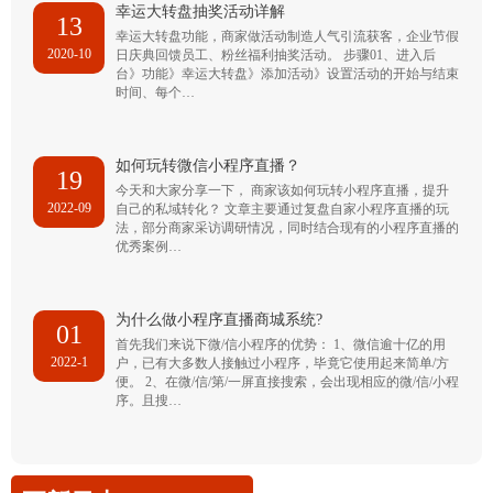
幸运大转盘抽奖活动详解
13
幸运大转盘功能，商家做活动制造人气引流获客，企业节假
2020-10
日庆典回馈员工、粉丝福利抽奖活动。 步骤01、进入后
台》功能》幸运大转盘》添加活动》设置活动的开始与结束
时间、每个…
如何玩转微信小程序直播？
19
今天和大家分享一下， 商家该如何玩转小程序直播，提升
2022-09
自己的私域转化？ 文章主要通过复盘自家小程序直播的玩
法，部分商家采访调研情况，同时结合现有的小程序直播的
优秀案例…
为什么做小程序直播商城系统?
01
首先我们来说下微/信小程序的优势： 1、微信逾十亿的用
2022-1
户，已有大多数人接触过小程序，毕竟它使用起来简单/方
便。 2、在微/信/第/一屏直接搜索，会出现相应的微/信/小程
序。且搜…