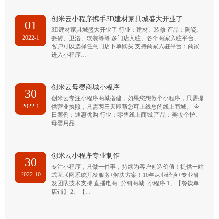
创米云小程序携手3D建材家具城盛大开业了
01
3D建材家具城盛大开业了 行业：建材、装修 产品：陶瓷、
2022-1
瓷砖、卫浴、软装等等 多门店入驻、各个商家入驻平台、
客户可以选择任意门店下单购买 支持商家入驻平台：商家
进入小程序…
创米云母婴商城小程序
30
创米云专注小程序商城搭建，如果您想做个小程序，只需提
2022-1
供营业执照，只需两三天即帮您可上线您的线上商城。 今
日案例：通惠优购 行业：零售线上商城 产品：美妆个护、
母婴用品…
创米云小程序专业制作
30
专注小程序，只做一件事，持续为客户创造价值！提供一站
2022-10
式互联网系统开发服务+解决方案！10年从业经验+专业研
发团队技术支持 直播电商+分销商城+小程序 1、【餐饮单
店铺】 2、【…