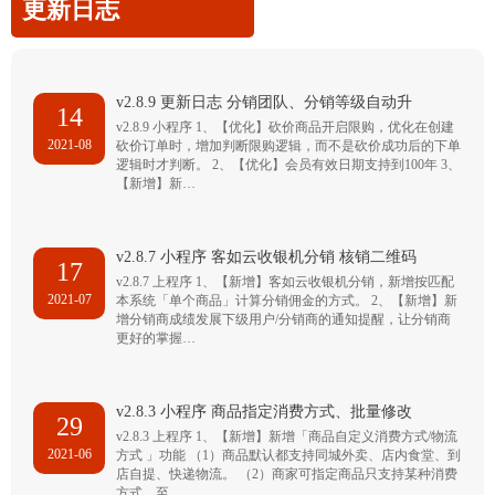
更新日志
v2.8.9 更新日志 分销团队、分销等级自动升
14
v2.8.9 小程序 1、【优化】砍价商品开启限购，优化在创建
2021-08
砍价订单时，增加判断限购逻辑，而不是砍价成功后的下单
逻辑时才判断。 2、【优化】会员有效日期支持到100年 3、
【新增】新…
v2.8.7 小程序 客如云收银机分销 核销二维码
17
v2.8.7 上程序 1、【新增】客如云收银机分销，新增按匹配
2021-07
本系统「单个商品」计算分销佣金的方式。 2、【新增】新
增分销商成绩发展下级用户/分销商的通知提醒，让分销商
更好的掌握…
v2.8.3 小程序 商品指定消费方式、批量修改
29
v2.8.3 上程序 1、【新增】新增「商品自定义消费方式/物流
2021-06
方式 」功能 （1）商品默认都支持同城外卖、店内食堂、到
店自提、快递物流。 （2）商家可指定商品只支持某种消费
方式，至…