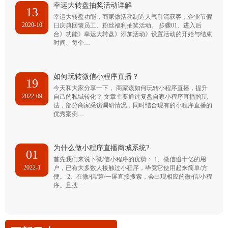
幸运大转盘抽奖活动详解
13
幸运大转盘功能，商家做活动制造人气引流获客，企业节假
2020-10
日庆典回馈员工、粉丝福利抽奖活动。 步骤01、进入后
台》功能》幸运大转盘》添加活动》设置活动的开始与结束
时间、每个…
如何玩转微信小程序直播？
19
今天和大家分享一下， 商家该如何玩转小程序直播，提升
2022-09
自己的私域转化？ 文章主要通过复盘自家小程序直播的玩
法，部分商家采访调研情况，同时结合现有的小程序直播的
优秀案例…
为什么做小程序直播商城系统?
01
首先我们来说下微/信小程序的优势： 1、微信逾十亿的用
2022-1
户，已有大多数人接触过小程序，毕竟它使用起来简单/方
便。 2、在微/信/第/一屏直接搜索，会出现相应的微/信/小程
序。且搜…