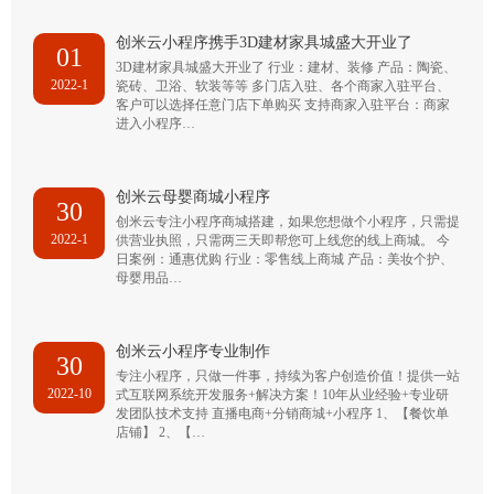
创米云小程序携手3D建材家具城盛大开业了
01
3D建材家具城盛大开业了 行业：建材、装修 产品：陶瓷、
2022-1
瓷砖、卫浴、软装等等 多门店入驻、各个商家入驻平台、
客户可以选择任意门店下单购买 支持商家入驻平台：商家
进入小程序…
创米云母婴商城小程序
30
创米云专注小程序商城搭建，如果您想做个小程序，只需提
2022-1
供营业执照，只需两三天即帮您可上线您的线上商城。 今
日案例：通惠优购 行业：零售线上商城 产品：美妆个护、
母婴用品…
创米云小程序专业制作
30
专注小程序，只做一件事，持续为客户创造价值！提供一站
2022-10
式互联网系统开发服务+解决方案！10年从业经验+专业研
发团队技术支持 直播电商+分销商城+小程序 1、【餐饮单
店铺】 2、【…