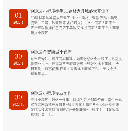
创米云小程序携手3D建材家具城盛大开业了
01
3D建材家具城盛大开业了 行业：建材、装修 产品：陶瓷、
2022-1
瓷砖、卫浴、软装等等 多门店入驻、各个商家入驻平台、
客户可以选择任意门店下单购买 支持商家入驻平台：商家
进入小程序…
创米云母婴商城小程序
30
创米云专注小程序商城搭建，如果您想做个小程序，只需提
2022-1
供营业执照，只需两三天即帮您可上线您的线上商城。 今
日案例：通惠优购 行业：零售线上商城 产品：美妆个护、
母婴用品…
创米云小程序专业制作
30
专注小程序，只做一件事，持续为客户创造价值！提供一站
2022-10
式互联网系统开发服务+解决方案！10年从业经验+专业研
发团队技术支持 直播电商+分销商城+小程序 1、【餐饮单
店铺】 2、【…