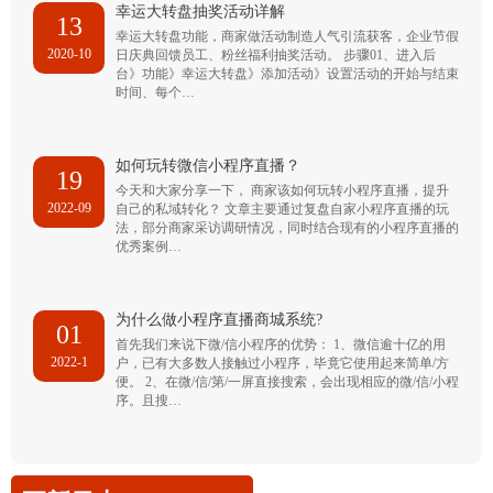
幸运大转盘抽奖活动详解
13
幸运大转盘功能，商家做活动制造人气引流获客，企业节假
2020-10
日庆典回馈员工、粉丝福利抽奖活动。 步骤01、进入后
台》功能》幸运大转盘》添加活动》设置活动的开始与结束
时间、每个…
如何玩转微信小程序直播？
19
今天和大家分享一下， 商家该如何玩转小程序直播，提升
2022-09
自己的私域转化？ 文章主要通过复盘自家小程序直播的玩
法，部分商家采访调研情况，同时结合现有的小程序直播的
优秀案例…
为什么做小程序直播商城系统?
01
首先我们来说下微/信小程序的优势： 1、微信逾十亿的用
2022-1
户，已有大多数人接触过小程序，毕竟它使用起来简单/方
便。 2、在微/信/第/一屏直接搜索，会出现相应的微/信/小程
序。且搜…