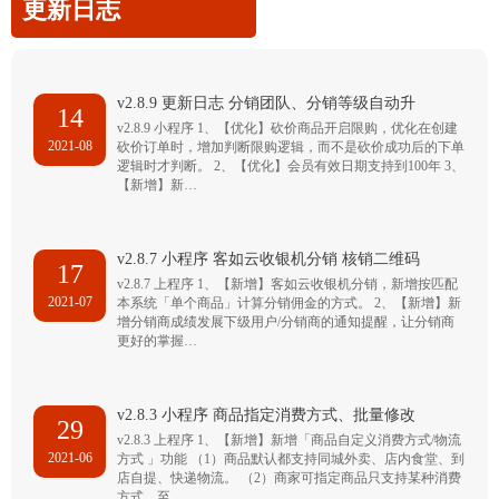
更新日志
v2.8.9 更新日志 分销团队、分销等级自动升
14
v2.8.9 小程序 1、【优化】砍价商品开启限购，优化在创建
2021-08
砍价订单时，增加判断限购逻辑，而不是砍价成功后的下单
逻辑时才判断。 2、【优化】会员有效日期支持到100年 3、
【新增】新…
v2.8.7 小程序 客如云收银机分销 核销二维码
17
v2.8.7 上程序 1、【新增】客如云收银机分销，新增按匹配
2021-07
本系统「单个商品」计算分销佣金的方式。 2、【新增】新
增分销商成绩发展下级用户/分销商的通知提醒，让分销商
更好的掌握…
v2.8.3 小程序 商品指定消费方式、批量修改
29
v2.8.3 上程序 1、【新增】新增「商品自定义消费方式/物流
2021-06
方式 」功能 （1）商品默认都支持同城外卖、店内食堂、到
店自提、快递物流。 （2）商家可指定商品只支持某种消费
方式，至…