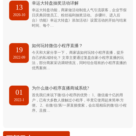
幸运大转盘抽奖活动详解
13
幸运大转盘功能，商家做活动制造人气引流获客，企业节假
2020-10
日庆典回馈员工、粉丝福利抽奖活动。 步骤01、进入后
台》功能》幸运大转盘》添加活动》设置活动的开始与结束
时间、每个…
如何玩转微信小程序直播？
19
今天和大家分享一下， 商家该如何玩转小程序直播，提升
2022-09
自己的私域转化？ 文章主要通过复盘自家小程序直播的玩
法，部分商家采访调研情况，同时结合现有的小程序直播的
优秀案例…
为什么做小程序直播商城系统?
01
首先我们来说下微/信小程序的优势： 1、微信逾十亿的用
2022-1
户，已有大多数人接触过小程序，毕竟它使用起来简单/方
便。 2、在微/信/第/一屏直接搜索，会出现相应的微/信/小程
序。且搜…