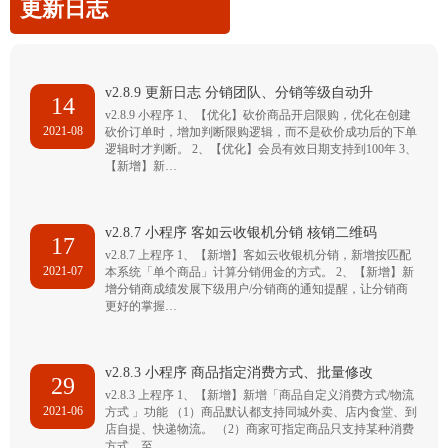
更新日志
v2.8.9 更新日志 分销团队、分销等级自动升
14
v2.8.9 小程序 1、【优化】砍价商品开启限购，优化在创建
2021-08
砍价订单时，增加判断限购逻辑，而不是砍价成功后的下单
逻辑时才判断。 2、【优化】会员有效日期支持到100年 3、
【新增】新…
v2.8.7 小程序 客如云收银机分销 核销二维码
17
v2.8.7 上程序 1、【新增】客如云收银机分销，新增按匹配
2021-07
本系统「单个商品」计算分销佣金的方式。 2、【新增】新
增分销商成绩发展下级用户/分销商的通知提醒，让分销商
更好的掌握…
v2.8.3 小程序 商品指定消费方式、批量修改
29
v2.8.3 上程序 1、【新增】新增「商品自定义消费方式/物流
2021-06
方式 」功能 （1）商品默认都支持同城外卖、店内食堂、到
店自提、快递物流。 （2）商家可指定商品只支持某种消费
方式，至…