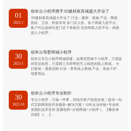
创米云小程序携手3D建材家具城盛大开业了
01
3D建材家具城盛大开业了 行业：建材、装修 产品：陶瓷、
2022-1
瓷砖、卫浴、软装等等 多门店入驻、各个商家入驻平台、
客户可以选择任意门店下单购买 支持商家入驻平台：商家
进入小程序…
创米云母婴商城小程序
30
创米云专注小程序商城搭建，如果您想做个小程序，只需提
2022-1
供营业执照，只需两三天即帮您可上线您的线上商城。 今
日案例：通惠优购 行业：零售线上商城 产品：美妆个护、
母婴用品…
创米云小程序专业制作
30
专注小程序，只做一件事，持续为客户创造价值！提供一站
2022-10
式互联网系统开发服务+解决方案！10年从业经验+专业研
发团队技术支持 直播电商+分销商城+小程序 1、【餐饮单
店铺】 2、【…