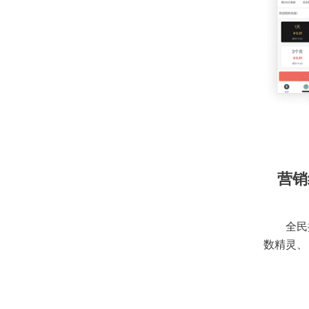
营销
全民
数精灵、