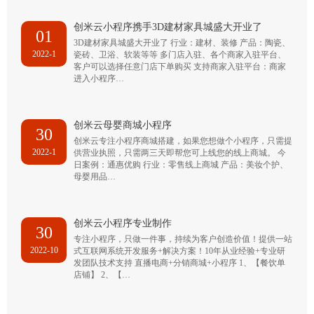
创米云小程序携手3D建材家具城盛大开业了
01
3D建材家具城盛大开业了 行业：建材、装修 产品：陶瓷、
2022-1
瓷砖、卫浴、软装等等 多门店入驻、各个商家入驻平台、
客户可以选择任意门店下单购买 支持商家入驻平台：商家
进入小程序…
创米云母婴商城小程序
30
创米云专注小程序商城搭建，如果您想做个小程序，只需提
2022-1
供营业执照，只需两三天即帮您可上线您的线上商城。 今
日案例：通惠优购 行业：零售线上商城 产品：美妆个护、
母婴用品…
创米云小程序专业制作
30
专注小程序，只做一件事，持续为客户创造价值！提供一站
2022-10
式互联网系统开发服务+解决方案！10年从业经验+专业研
发团队技术支持 直播电商+分销商城+小程序 1、【餐饮单
店铺】 2、【…