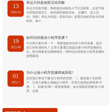
幸运大转盘抽奖活动详解
13
幸运大转盘功能，商家做活动制造人气引流获客，企业节假
2020-10
日庆典回馈员工、粉丝福利抽奖活动。 步骤01、进入后
台》功能》幸运大转盘》添加活动》设置活动的开始与结束
时间、每个…
如何玩转微信小程序直播？
19
今天和大家分享一下， 商家该如何玩转小程序直播，提升
2022-09
自己的私域转化？ 文章主要通过复盘自家小程序直播的玩
法，部分商家采访调研情况，同时结合现有的小程序直播的
优秀案例…
为什么做小程序直播商城系统?
01
首先我们来说下微/信小程序的优势： 1、微信逾十亿的用
2022-1
户，已有大多数人接触过小程序，毕竟它使用起来简单/方
便。 2、在微/信/第/一屏直接搜索，会出现相应的微/信/小程
序。且搜…