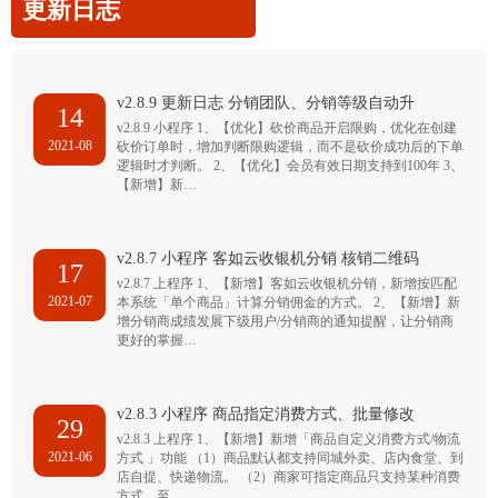
更新日志
v2.8.9 更新日志 分销团队、分销等级自动升
14
v2.8.9 小程序 1、【优化】砍价商品开启限购，优化在创建
2021-08
砍价订单时，增加判断限购逻辑，而不是砍价成功后的下单
逻辑时才判断。 2、【优化】会员有效日期支持到100年 3、
【新增】新…
v2.8.7 小程序 客如云收银机分销 核销二维码
17
v2.8.7 上程序 1、【新增】客如云收银机分销，新增按匹配
2021-07
本系统「单个商品」计算分销佣金的方式。 2、【新增】新
增分销商成绩发展下级用户/分销商的通知提醒，让分销商
更好的掌握…
v2.8.3 小程序 商品指定消费方式、批量修改
29
v2.8.3 上程序 1、【新增】新增「商品自定义消费方式/物流
2021-06
方式 」功能 （1）商品默认都支持同城外卖、店内食堂、到
店自提、快递物流。 （2）商家可指定商品只支持某种消费
方式，至…