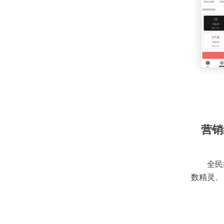
营销
全民
数精灵、