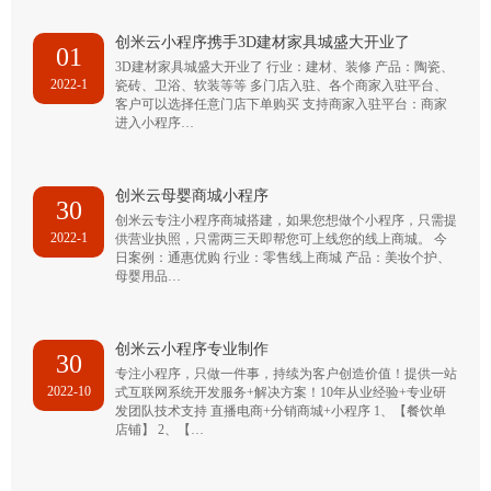
创米云小程序携手3D建材家具城盛大开业了
01
3D建材家具城盛大开业了 行业：建材、装修 产品：陶瓷、
2022-1
瓷砖、卫浴、软装等等 多门店入驻、各个商家入驻平台、
客户可以选择任意门店下单购买 支持商家入驻平台：商家
进入小程序…
创米云母婴商城小程序
30
创米云专注小程序商城搭建，如果您想做个小程序，只需提
2022-1
供营业执照，只需两三天即帮您可上线您的线上商城。 今
日案例：通惠优购 行业：零售线上商城 产品：美妆个护、
母婴用品…
创米云小程序专业制作
30
专注小程序，只做一件事，持续为客户创造价值！提供一站
2022-10
式互联网系统开发服务+解决方案！10年从业经验+专业研
发团队技术支持 直播电商+分销商城+小程序 1、【餐饮单
店铺】 2、【…