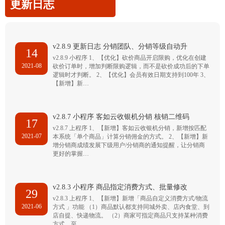
更新日志
v2.8.9 更新日志 分销团队、分销等级自动升
14
v2.8.9 小程序 1、【优化】砍价商品开启限购，优化在创建
2021-08
砍价订单时，增加判断限购逻辑，而不是砍价成功后的下单
逻辑时才判断。 2、【优化】会员有效日期支持到100年 3、
【新增】新…
v2.8.7 小程序 客如云收银机分销 核销二维码
17
v2.8.7 上程序 1、【新增】客如云收银机分销，新增按匹配
2021-07
本系统「单个商品」计算分销佣金的方式。 2、【新增】新
增分销商成绩发展下级用户/分销商的通知提醒，让分销商
更好的掌握…
v2.8.3 小程序 商品指定消费方式、批量修改
29
v2.8.3 上程序 1、【新增】新增「商品自定义消费方式/物流
2021-06
方式 」功能 （1）商品默认都支持同城外卖、店内食堂、到
店自提、快递物流。 （2）商家可指定商品只支持某种消费
方式，至…