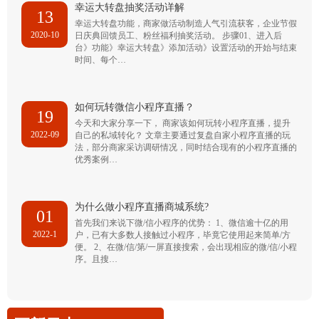
幸运大转盘抽奖活动详解
13
幸运大转盘功能，商家做活动制造人气引流获客，企业节假
2020-10
日庆典回馈员工、粉丝福利抽奖活动。 步骤01、进入后
台》功能》幸运大转盘》添加活动》设置活动的开始与结束
时间、每个…
如何玩转微信小程序直播？
19
今天和大家分享一下， 商家该如何玩转小程序直播，提升
2022-09
自己的私域转化？ 文章主要通过复盘自家小程序直播的玩
法，部分商家采访调研情况，同时结合现有的小程序直播的
优秀案例…
为什么做小程序直播商城系统?
01
首先我们来说下微/信小程序的优势： 1、微信逾十亿的用
2022-1
户，已有大多数人接触过小程序，毕竟它使用起来简单/方
便。 2、在微/信/第/一屏直接搜索，会出现相应的微/信/小程
序。且搜…