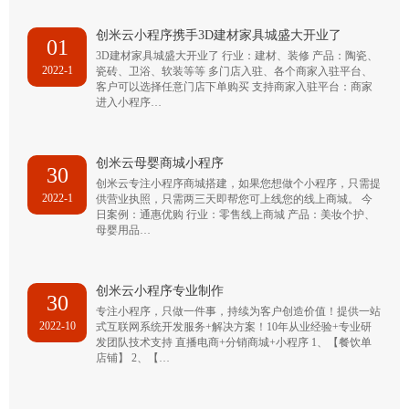
创米云小程序携手3D建材家具城盛大开业了
01
3D建材家具城盛大开业了 行业：建材、装修 产品：陶瓷、
2022-1
瓷砖、卫浴、软装等等 多门店入驻、各个商家入驻平台、
客户可以选择任意门店下单购买 支持商家入驻平台：商家
进入小程序…
创米云母婴商城小程序
30
创米云专注小程序商城搭建，如果您想做个小程序，只需提
2022-1
供营业执照，只需两三天即帮您可上线您的线上商城。 今
日案例：通惠优购 行业：零售线上商城 产品：美妆个护、
母婴用品…
创米云小程序专业制作
30
专注小程序，只做一件事，持续为客户创造价值！提供一站
2022-10
式互联网系统开发服务+解决方案！10年从业经验+专业研
发团队技术支持 直播电商+分销商城+小程序 1、【餐饮单
店铺】 2、【…