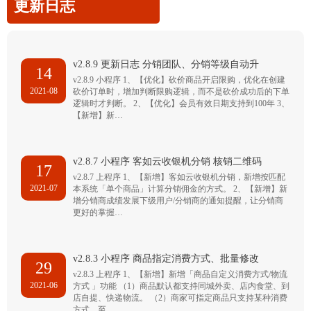
更新日志
v2.8.9 更新日志 分销团队、分销等级自动升
14
v2.8.9 小程序 1、【优化】砍价商品开启限购，优化在创建
2021-08
砍价订单时，增加判断限购逻辑，而不是砍价成功后的下单
逻辑时才判断。 2、【优化】会员有效日期支持到100年 3、
【新增】新…
v2.8.7 小程序 客如云收银机分销 核销二维码
17
v2.8.7 上程序 1、【新增】客如云收银机分销，新增按匹配
2021-07
本系统「单个商品」计算分销佣金的方式。 2、【新增】新
增分销商成绩发展下级用户/分销商的通知提醒，让分销商
更好的掌握…
v2.8.3 小程序 商品指定消费方式、批量修改
29
v2.8.3 上程序 1、【新增】新增「商品自定义消费方式/物流
2021-06
方式 」功能 （1）商品默认都支持同城外卖、店内食堂、到
店自提、快递物流。 （2）商家可指定商品只支持某种消费
方式，至…