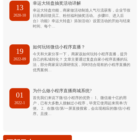
幸运大转盘抽奖活动详解
13
幸运大转盘功能，商家做活动制造人气引流获客，企业节假
2020-10
日庆典回馈员工、粉丝福利抽奖活动。 步骤01、进入后
台》功能》幸运大转盘》添加活动》设置活动的开始与结束
时间、每个…
如何玩转微信小程序直播？
19
今天和大家分享一下， 商家该如何玩转小程序直播，提升
2022-09
自己的私域转化？ 文章主要通过复盘自家小程序直播的玩
法，部分商家采访调研情况，同时结合现有的小程序直播的
优秀案例…
为什么做小程序直播商城系统?
01
首先我们来说下微/信小程序的优势： 1、微信逾十亿的用
2022-1
户，已有大多数人接触过小程序，毕竟它使用起来简单/方
便。 2、在微/信/第/一屏直接搜索，会出现相应的微/信/小程
序。且搜…