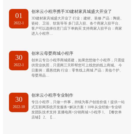
创米云小程序携手3D建材家具城盛大开业了
01
3D建材家具城盛大开业了 行业：建材、装修 产品：陶瓷、
2022-1
瓷砖、卫浴、软装等等 多门店入驻、各个商家入驻平台、
客户可以选择任意门店下单购买 支持商家入驻平台：商家
进入小程序…
创米云母婴商城小程序
30
创米云专注小程序商城搭建，如果您想做个小程序，只需提
2022-1
供营业执照，只需两三天即帮您可上线您的线上商城。 今
日案例：通惠优购 行业：零售线上商城 产品：美妆个护、
母婴用品…
创米云小程序专业制作
30
专注小程序，只做一件事，持续为客户创造价值！提供一站
2022-10
式互联网系统开发服务+解决方案！10年从业经验+专业研
发团队技术支持 直播电商+分销商城+小程序 1、【餐饮单
店铺】 2、【…