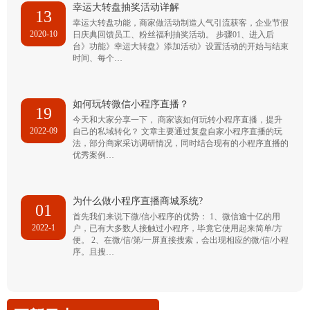
幸运大转盘抽奖活动详解
13
幸运大转盘功能，商家做活动制造人气引流获客，企业节假
2020-10
日庆典回馈员工、粉丝福利抽奖活动。 步骤01、进入后
台》功能》幸运大转盘》添加活动》设置活动的开始与结束
时间、每个…
如何玩转微信小程序直播？
19
今天和大家分享一下， 商家该如何玩转小程序直播，提升
2022-09
自己的私域转化？ 文章主要通过复盘自家小程序直播的玩
法，部分商家采访调研情况，同时结合现有的小程序直播的
优秀案例…
为什么做小程序直播商城系统?
01
首先我们来说下微/信小程序的优势： 1、微信逾十亿的用
2022-1
户，已有大多数人接触过小程序，毕竟它使用起来简单/方
便。 2、在微/信/第/一屏直接搜索，会出现相应的微/信/小程
序。且搜…