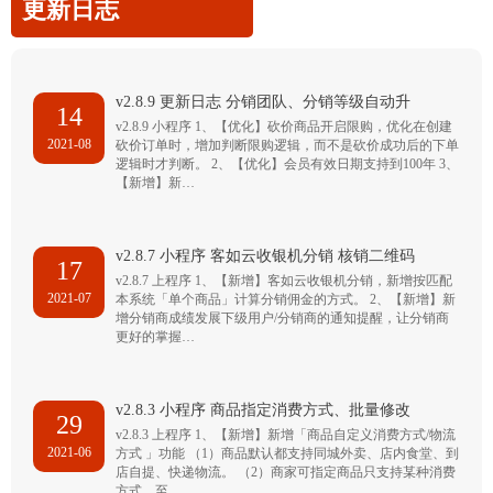
更新日志
v2.8.9 更新日志 分销团队、分销等级自动升
14
v2.8.9 小程序 1、【优化】砍价商品开启限购，优化在创建
2021-08
砍价订单时，增加判断限购逻辑，而不是砍价成功后的下单
逻辑时才判断。 2、【优化】会员有效日期支持到100年 3、
【新增】新…
v2.8.7 小程序 客如云收银机分销 核销二维码
17
v2.8.7 上程序 1、【新增】客如云收银机分销，新增按匹配
2021-07
本系统「单个商品」计算分销佣金的方式。 2、【新增】新
增分销商成绩发展下级用户/分销商的通知提醒，让分销商
更好的掌握…
v2.8.3 小程序 商品指定消费方式、批量修改
29
v2.8.3 上程序 1、【新增】新增「商品自定义消费方式/物流
2021-06
方式 」功能 （1）商品默认都支持同城外卖、店内食堂、到
店自提、快递物流。 （2）商家可指定商品只支持某种消费
方式，至…