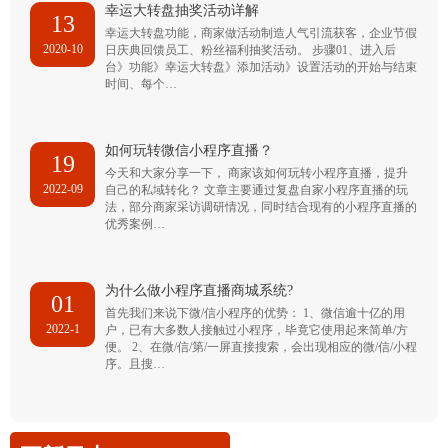
幸运大转盘抽奖活动详解
13
幸运大转盘功能，商家做活动制造人气引流获客，企业节假
2020-10
日庆典回馈员工、粉丝福利抽奖活动。 步骤01、进入后
台》功能》幸运大转盘》添加活动》设置活动的开始与结束
时间、每个…
如何玩转微信小程序直播？
19
今天和大家分享一下， 商家该如何玩转小程序直播，提升
2022-09
自己的私域转化？ 文章主要通过复盘自家小程序直播的玩
法，部分商家采访调研情况，同时结合现有的小程序直播的
优秀案例…
为什么做小程序直播商城系统?
01
首先我们来说下微/信小程序的优势： 1、微信逾十亿的用
2022-1
户，已有大多数人接触过小程序，毕竟它使用起来简单/方
便。 2、在微/信/第/一屏直接搜索，会出现相应的微/信/小程
序。且搜…