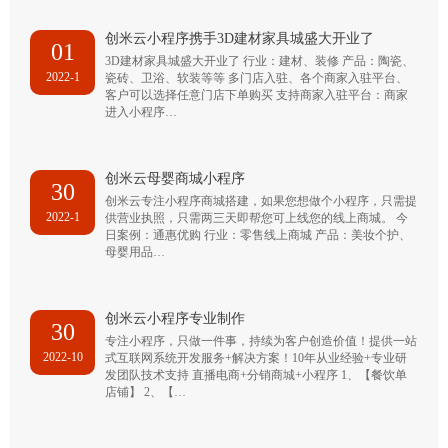
创米云小程序携手3D建材家具城盛大开业了
01
3D建材家具城盛大开业了 行业：建材、装修 产品：陶瓷、
2022-1
瓷砖、卫浴、软装等等 多门店入驻、各个商家入驻平台、
客户可以选择任意门店下单购买 支持商家入驻平台：商家
进入小程序…
创米云母婴商城小程序
30
创米云专注小程序商城搭建，如果您想做个小程序，只需提
2022-1
供营业执照，只需两三天即帮您可上线您的线上商城。 今
日案例：通惠优购 行业：零售线上商城 产品：美妆个护、
母婴用品…
创米云小程序专业制作
30
专注小程序，只做一件事，持续为客户创造价值！提供一站
2022-10
式互联网系统开发服务+解决方案！10年从业经验+专业研
发团队技术支持 直播电商+分销商城+小程序 1、【餐饮单
店铺】 2、【…