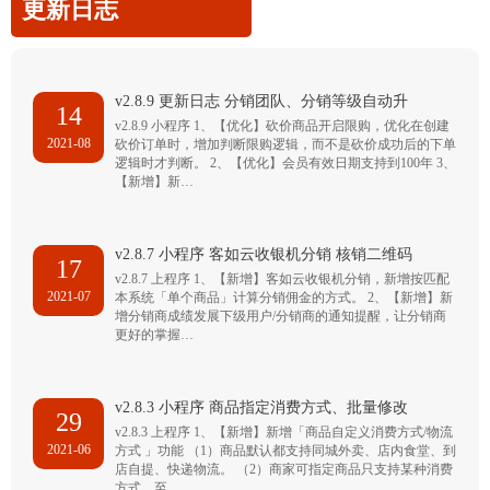
更新日志
v2.8.9 更新日志 分销团队、分销等级自动升
14
v2.8.9 小程序 1、【优化】砍价商品开启限购，优化在创建
2021-08
砍价订单时，增加判断限购逻辑，而不是砍价成功后的下单
逻辑时才判断。 2、【优化】会员有效日期支持到100年 3、
【新增】新…
v2.8.7 小程序 客如云收银机分销 核销二维码
17
v2.8.7 上程序 1、【新增】客如云收银机分销，新增按匹配
2021-07
本系统「单个商品」计算分销佣金的方式。 2、【新增】新
增分销商成绩发展下级用户/分销商的通知提醒，让分销商
更好的掌握…
v2.8.3 小程序 商品指定消费方式、批量修改
29
v2.8.3 上程序 1、【新增】新增「商品自定义消费方式/物流
2021-06
方式 」功能 （1）商品默认都支持同城外卖、店内食堂、到
店自提、快递物流。 （2）商家可指定商品只支持某种消费
方式，至…