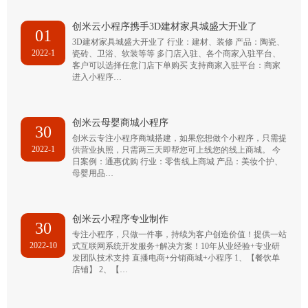
创米云小程序携手3D建材家具城盛大开业了
01
3D建材家具城盛大开业了 行业：建材、装修 产品：陶瓷、
2022-1
瓷砖、卫浴、软装等等 多门店入驻、各个商家入驻平台、
客户可以选择任意门店下单购买 支持商家入驻平台：商家
进入小程序…
创米云母婴商城小程序
30
创米云专注小程序商城搭建，如果您想做个小程序，只需提
2022-1
供营业执照，只需两三天即帮您可上线您的线上商城。 今
日案例：通惠优购 行业：零售线上商城 产品：美妆个护、
母婴用品…
创米云小程序专业制作
30
专注小程序，只做一件事，持续为客户创造价值！提供一站
2022-10
式互联网系统开发服务+解决方案！10年从业经验+专业研
发团队技术支持 直播电商+分销商城+小程序 1、【餐饮单
店铺】 2、【…