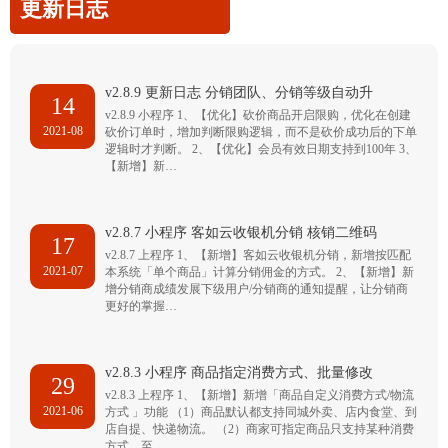
更新日志
v2.8.9 更新日志 分销团队、分销等级自动升
14
v2.8.9 小程序 1、【优化】砍价商品开启限购，优化在创建
2021-08
砍价订单时，增加判断限购逻辑，而不是砍价成功后的下单
逻辑时才判断。 2、【优化】会员有效日期支持到100年 3、
【新增】新…
v2.8.7 小程序 客如云收银机分销 核销二维码
17
v2.8.7 上程序 1、【新增】客如云收银机分销，新增按匹配
2021-07
本系统「单个商品」计算分销佣金的方式。 2、【新增】新
增分销商成绩发展下级用户/分销商的通知提醒，让分销商
更好的掌握…
v2.8.3 小程序 商品指定消费方式、批量修改
29
v2.8.3 上程序 1、【新增】新增「商品自定义消费方式/物流
2021-06
方式 」功能 （1）商品默认都支持同城外卖、店内食堂、到
店自提、快递物流。 （2）商家可指定商品只支持某种消费
方式，至…