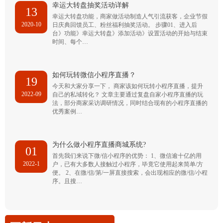
幸运大转盘抽奖活动详解
13
幸运大转盘功能，商家做活动制造人气引流获客，企业节假
2020-10
日庆典回馈员工、粉丝福利抽奖活动。 步骤01、进入后
台》功能》幸运大转盘》添加活动》设置活动的开始与结束
时间、每个…
如何玩转微信小程序直播？
19
今天和大家分享一下， 商家该如何玩转小程序直播，提升
2022-09
自己的私域转化？ 文章主要通过复盘自家小程序直播的玩
法，部分商家采访调研情况，同时结合现有的小程序直播的
优秀案例…
为什么做小程序直播商城系统?
01
首先我们来说下微/信小程序的优势： 1、微信逾十亿的用
2022-1
户，已有大多数人接触过小程序，毕竟它使用起来简单/方
便。 2、在微/信/第/一屏直接搜索，会出现相应的微/信/小程
序。且搜…