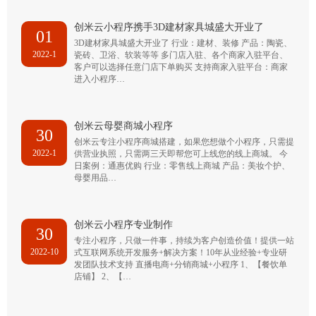
创米云小程序携手3D建材家具城盛大开业了
01
3D建材家具城盛大开业了 行业：建材、装修 产品：陶瓷、
2022-1
瓷砖、卫浴、软装等等 多门店入驻、各个商家入驻平台、
客户可以选择任意门店下单购买 支持商家入驻平台：商家
进入小程序…
创米云母婴商城小程序
30
创米云专注小程序商城搭建，如果您想做个小程序，只需提
2022-1
供营业执照，只需两三天即帮您可上线您的线上商城。 今
日案例：通惠优购 行业：零售线上商城 产品：美妆个护、
母婴用品…
创米云小程序专业制作
30
专注小程序，只做一件事，持续为客户创造价值！提供一站
2022-10
式互联网系统开发服务+解决方案！10年从业经验+专业研
发团队技术支持 直播电商+分销商城+小程序 1、【餐饮单
店铺】 2、【…