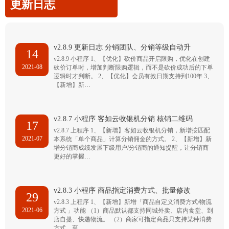
更新日志
v2.8.9 更新日志 分销团队、分销等级自动升
14
v2.8.9 小程序 1、【优化】砍价商品开启限购，优化在创建
2021-08
砍价订单时，增加判断限购逻辑，而不是砍价成功后的下单
逻辑时才判断。 2、【优化】会员有效日期支持到100年 3、
【新增】新…
v2.8.7 小程序 客如云收银机分销 核销二维码
17
v2.8.7 上程序 1、【新增】客如云收银机分销，新增按匹配
2021-07
本系统「单个商品」计算分销佣金的方式。 2、【新增】新
增分销商成绩发展下级用户/分销商的通知提醒，让分销商
更好的掌握…
v2.8.3 小程序 商品指定消费方式、批量修改
29
v2.8.3 上程序 1、【新增】新增「商品自定义消费方式/物流
2021-06
方式 」功能 （1）商品默认都支持同城外卖、店内食堂、到
店自提、快递物流。 （2）商家可指定商品只支持某种消费
方式，至…