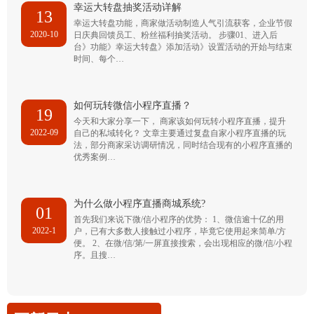
幸运大转盘抽奖活动详解
13
幸运大转盘功能，商家做活动制造人气引流获客，企业节假
2020-10
日庆典回馈员工、粉丝福利抽奖活动。 步骤01、进入后
台》功能》幸运大转盘》添加活动》设置活动的开始与结束
时间、每个…
如何玩转微信小程序直播？
19
今天和大家分享一下， 商家该如何玩转小程序直播，提升
2022-09
自己的私域转化？ 文章主要通过复盘自家小程序直播的玩
法，部分商家采访调研情况，同时结合现有的小程序直播的
优秀案例…
为什么做小程序直播商城系统?
01
首先我们来说下微/信小程序的优势： 1、微信逾十亿的用
2022-1
户，已有大多数人接触过小程序，毕竟它使用起来简单/方
便。 2、在微/信/第/一屏直接搜索，会出现相应的微/信/小程
序。且搜…