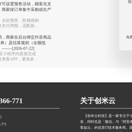
我
家可设置预售活动，顾客先支
，商家按订单集中采购或生产
、全款预售、阶梯团购
款支付周期，适配新品
免
销，商家在后台绑定抖音商品
金券）及结算规则（全额抵
[2026-07-22]
付宝小程序内直接完成
来客APP，避免多系
66-771
关于创米云
【创米云科技】是一家专注于
)
发，同时也是「微信」与「阿里
6-771
客如云」的优质IT技术服务商。