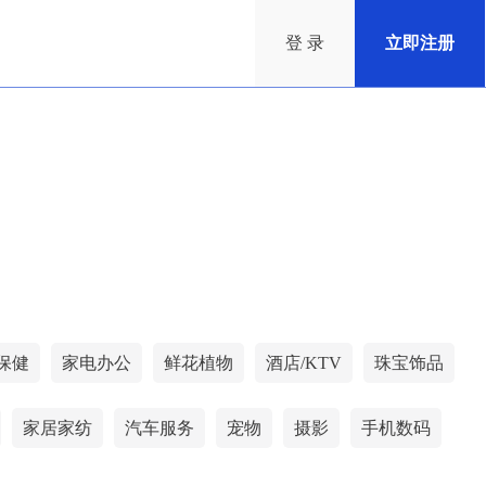
登 录
立即注册
保健
家电办公
鲜花植物
酒店/KTV
珠宝饰品
家居家纺
汽车服务
宠物
摄影
手机数码