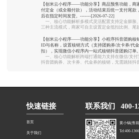
【创米云小程序——功能分享】商品预售功能，商
付定金（或全额付款），活动结束后统一支付尾款
后在指定时间发货。-------[2026-07-22]
一、核心功能解析多模式灵活配置‌支持定金膨胀
三种主流模式，商家可自主设置定金抵扣比例、尾
测款、限量周边、生鲜预售等不同场…
【创米云小程序——功能分享】小程序抖音团购核
ID与名称，设置核销方式（支持团购券/次卡券/代
扣），实现微信小程序内一站式核销抖音团购订单。-------
一、核心功能解析跨端打通能力‌支持在微信/支
抖音团购券、次卡券、代金券的核销，无需跳转抖音
统切换，大幅提升门店收银效率。…
快速链接
联系我们 400-13
首页
黄小锅(售前
Tel:400-136
关于我们