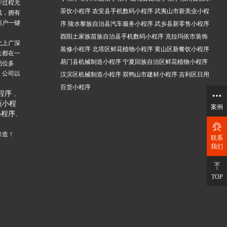
作过程无
茶饮小程序
农安县手机数码小程序
武夷山市新美业小程
成，拥有
商户一键
序
陵水黎族自治县汽车服务小程序
武乡县新零售小程序
酉阳土家族苗族自治县手机数码小程序
克拉玛依市装饰
北上广深
装修小程序
北塔区鲜花植物小程序
黄山区新餐饮小程序
大都在一
易门县机械制造小程序
宁夏回族自治区鲜花植物小程序
岗位多
，公司以
汉滨区机械制造小程序
双鸭山市建材小程序
吉利区日用
。
百货小程序
程序
、
蔬小程
案例
小程序
、
来造！
联系
我们
TOP