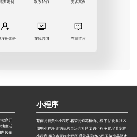
需要定制
联系我们
更多案例
费注册体验
在线咨询
在线留言
小程序
小程序开
苍南县新美业小程序
柘荣县鲜花植物小程序
沾化县社区
本地生活
团购小程序
沧源佤族自治县社区团购小程序
肥乡县宠物
国内领先
小程序
泰兴市宠物小程序
通化县宠物小程序
汝南县酒水